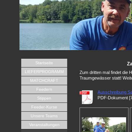
Startseite
Z
LIEFERPROGRAMM
Zum dritten mal findet die
Traumgewässer statt! Weite
MATCHCRAFT
Feedern
Ausschreibung S
PDF-Dokument [7
Stippen
Feeder-Kurse
Unsere Teams
Veranstaltungen