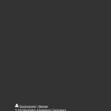
Druckversion
|
Sitemap
© Fischlockfutter & Angelsport Zammataro