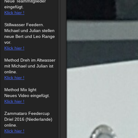
Neue Teammitglieder
eingefügt.
Klick hier !
Stillwasser Feedern.
Michael und Julian stellen
neue Bert und Leo Range
vor.
Klick hier !
Method Dreh im Altwasser
mit Michael und Julian ist
online.
Klick hier !
Method Mix light
Neues Video eingefügt.
Klick hier !
Zammataro Feedercup
Driel 2016 (Niederlande)
online.
Klick hier !