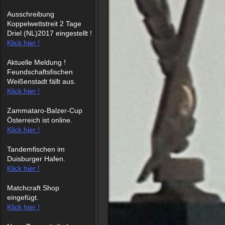
Ausschreibung
Koppelwettstreit 2 Tage
Driel (NL)2017 eingestellt !
Klick hier !
Aktuelle Meldung !
Feundschaftsfischen
Weißenstadt fällt aus.
Klick hier !
Zammataro-Balzer-Cup
Österreich ist online.
Klick hier !
Tandemfischen im
Duisburger Hafen.
Klick hier !
Matchcraft Shop
eingefügt.
Klick hier !