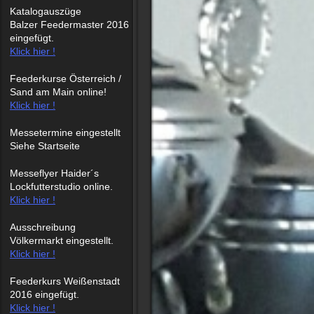
Katalogauszüge
Balzer Feedermaster 2016
eingefügt.
Klick hier !
Feederkurse Österreich /
Sand am Main online!
Klick hier !
Messetermine eingestellt
Siehe Startseite
Messeflyer Haider´s
Lockfutterstudio online.
Klick hier !
Ausschreibung
Völkermarkt eingestellt.
Klick hier !
Feederkurs Weißenstadt
2016 eingefügt.
Klick hier !