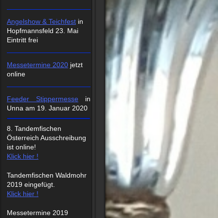
Angelshow & Teichfest
in
Hopfmannsfeld 23. Mai
Eintritt frei
Messetermine 2020
jetzt
online
Feeder Stippermesse
in
Unna am 19. Januar 2020
8. Tandemfischen
Österreich Ausschreibung
ist online!
Klick hier !
Tandemfischen Waldmohr
2019 eingefügt.
Klick hier !
Messetermine 2019