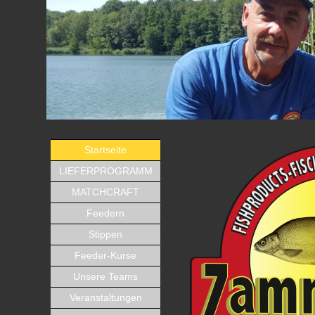
Startseite
LIEFERPROGRAMM
MATCHCRAFT
Feedern
Stippen
Feeder-Kurse
Unsere Teams
Veranstaltungen