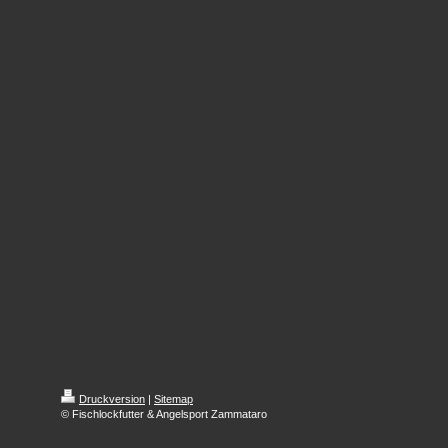
Druckversion
|
Sitemap
© Fischlockfutter & Angelsport Zammataro