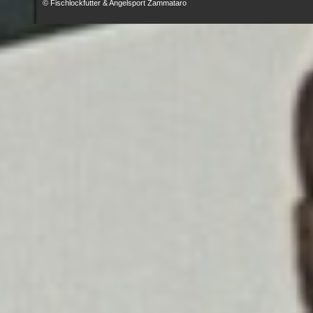
© Fischlockfutter & Angelsport Zammataro