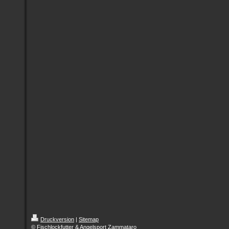
Druckversion
|
Sitemap
© Fischlockfutter & Angelsport Zammataro