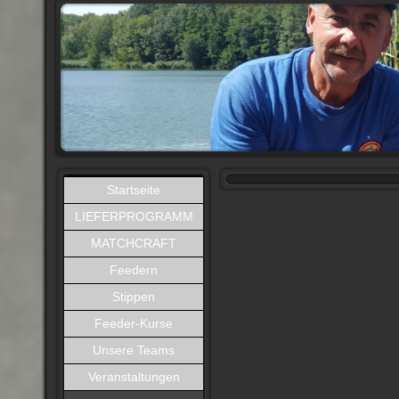
Startseite
LIEFERPROGRAMM
MATCHCRAFT
Feedern
Stippen
Feeder-Kurse
Unsere Teams
Veranstaltungen