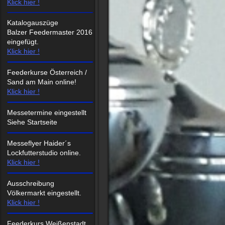
Klick hier !
Katalogauszüge
Balzer Feedermaster 2016
eingefügt.
Klick hier !
Feederkurse Österreich /
Sand am Main online!
Klick hier !
Messetermine eingestellt
Siehe Startseite
Messeflyer Haider´s
Lockfutterstudio online.
Klick hier !
Ausschreibung
Völkermarkt eingestellt.
Klick hier !
Feederkurs Weißenstadt