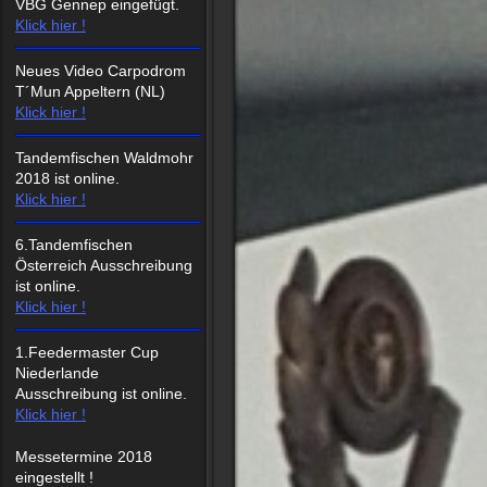
VBG Gennep eingefügt.
Klick hier !
Neues Video Carpodrom
T´Mun Appeltern (NL)
Klick hier !
Tandemfischen Waldmohr
2018 ist online.
Klick hier !
6.Tandemfischen
Österreich Ausschreibung
ist online.
Klick hier !
1.Feedermaster Cup
Niederlande
Ausschreibung ist online.
Klick hier !
Messetermine 2018
eingestellt !