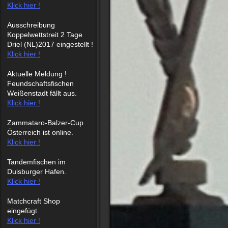
Klick hier !
Ausschreibung
Koppelwettstreit 2 Tage
Driel (NL)2017 eingestellt !
Klick hier !
Aktuelle Meldung !
Feundschaftsfischen
Weißenstadt fällt aus.
Klick hier !
Zammataro-Balzer-Cup
Österreich ist online.
Klick hier !
Tandemfischen im
Duisburger Hafen.
Klick hier !
Matchcraft Shop
eingefügt.
Klick hier !