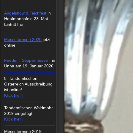
Angelshow & Teichfest
in
Hopfmannsfeld 23. Mai
Eintritt frei
Messetermine 2020
jetzt
online
Feeder Stippermesse
in
Unna am 19. Januar 2020
8. Tandemfischen
Österreich Ausschreibung
ist online!
Klick hier !
Tandemfischen Waldmohr
2019 eingefügt.
Klick hier !
Messetermine 2019