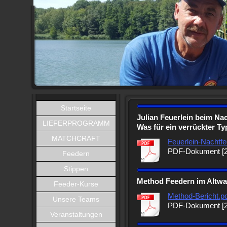
Startseite
Julian Feuerlein beim Na
LIEFERPROGRAMM
Was für ein verrückter Typ
MATCHCRAFT
Feuerlein-Nachtfe
PDF-Dokument [2
Feedern
Stippen
Method Feedern im Altwas
Feeder-Kurse
Method-Bericht.p
Unsere Teams
PDF-Dokument [2
Veranstaltungen