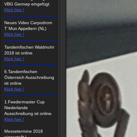
VBG Gennep eingefügt.
Klick hier !
Neues Video Carpodrom
T´Mun Appeltern (NL)
Klick hier !
Tandemfischen Waldmohr
2018 ist online.
Klick hier !
6.Tandemfischen
Österreich Ausschreibung
ist online.
Klick hier !
1.Feedermaster Cup
Niederlande
Ausschreibung ist online.
Klick hier !
Messetermine 2018
eingestellt !