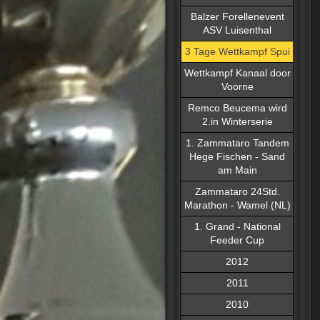
Balzer Forellenevent
ASV Luisenthal
3 Tage Wettkampf Spui
Wettkampf Kanaal door
Voorne
Remco Beucema wird
2.in Winterserie
1. Zammataro Tandem
Hege Fischen - Sand
am Main
Zammataro 24Std.
Marathon - Wamel (NL)
1. Grand - National
Feeder Cup
2012
2011
2010