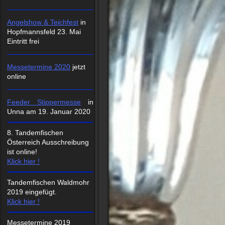
Angelshow & Teichfest
in
Hopfmannsfeld 23. Mai
Eintritt frei
Messetermine 2020
jetzt
online
Feeder Stippermesse
in
Unna am 19. Januar 2020
8. Tandemfischen
Österreich Ausschreibung
ist online!
Klick hier !
Tandemfischen Waldmohr
2019 eingefügt.
Klick hier !
Messetermine 2019