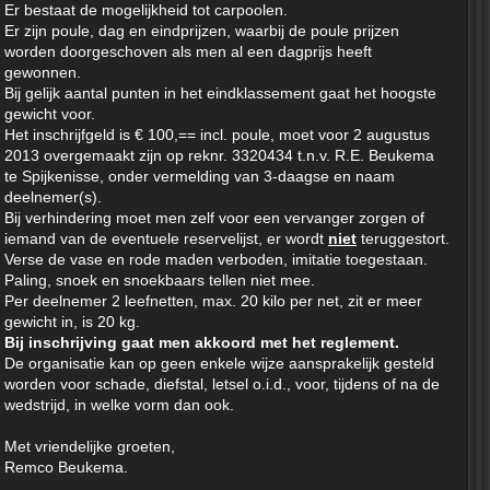
Er bestaat de mogelijkheid tot carpoolen.
Er zijn poule, dag en eindprijzen, waarbij de poule prijzen
worden doorgeschoven als men al een dagprijs heeft
gewonnen.
Bij gelijk aantal punten in het eindklassement gaat het hoogste
gewicht voor.
Het inschrijfgeld is € 100,== incl. poule, moet voor 2 augustus
2013 overgemaakt zijn op reknr. 3320434 t.n.v. R.E. Beukema
te Spijkenisse, onder vermelding van 3-daagse en naam
deelnemer(s).
Bij verhindering moet men zelf voor een vervanger zorgen of
iemand van de eventuele reservelijst, er wordt
niet
teruggestort.
Verse de vase en rode maden verboden, imitatie toegestaan.
Paling, snoek en snoekbaars tellen niet mee.
Per deelnemer 2 leefnetten, max. 20 kilo per net, zit er meer
gewicht in, is 20 kg.
Bij inschrijving gaat men akkoord met het reglement.
De organisatie kan op geen enkele wijze aansprakelijk gesteld
worden voor schade, diefstal, letsel o.i.d., voor, tijdens of na de
wedstrijd, in welke vorm dan ook.
Met vriendelijke groeten,
Remco Beukema.