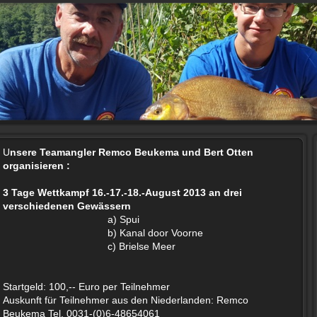
Z
Fi
U
nsere Teamangler Remco Beukema und Bert Otten
organisieren :
3 Tage Wettkampf 16.-17.-18.-August 2013 an drei
verschiedenen Gewässern
a) Spui
b) Kanal door Voorne
c) Brielse Meer
Startgeld: 100,-- Euro per Teilnehmer
Auskunft für Teilnehmer aus den Niederlanden: Remco
Beukema Tel. 0031-(0)6-48654061