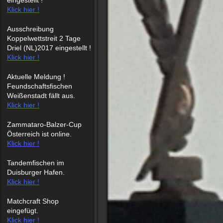
Klick hier !
Ausschreibung
Koppelwettstreit 2 Tage
Driel (NL)2017 eingestellt !
Klick hier !
Aktuelle Meldung !
Feundschaftsfischen
Weißenstadt fällt aus.
Klick hier !
Zammataro-Balzer-Cup
Österreich ist online.
Klick hier !
Tandemfischen im
Duisburger Hafen.
Klick hier !
Matchcraft Shop
eingefügt.
Klick hier !