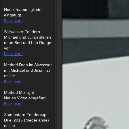
Neue Teammitglieder
eingefügt.
Klick hier !
Stillwasser Feedern.
Michael und Julian stellen
neue Bert und Leo Range
vor.
Klick hier !
Method Dreh im Altwasser
mit Michael und Julian ist
online.
Klick hier !
Method Mix light
Neues Video eingefügt.
Klick hier !
Zammataro Feedercup
Driel 2016 (Niederlande)
online.