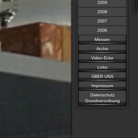
2009
2008
2007
2006
Messen
Archiv
Video-Ecke
Links
ÜBER UNS
Impressum
Datenschutz
Grundverordnung