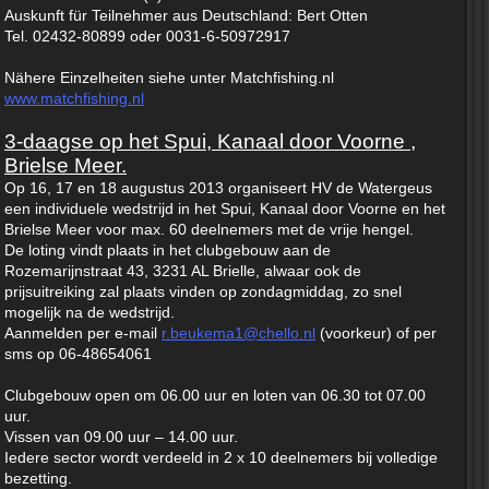
Auskunft für Teilnehmer aus Deutschland: Bert Otten
Tel. 02432-80899 oder 0031-6-50972917
Nähere Einzelheiten siehe unter Matchfishing.nl
www.matchfishing.nl
3-daagse op het Spui, Kanaal door Voorne ,
Brielse Meer.
Op 16, 17 en 18 augustus 2013 organiseert HV de Watergeus
een individuele wedstrijd in het Spui, Kanaal door Voorne en het
Brielse Meer voor max. 60 deelnemers met de vrije hengel.
De loting vindt plaats in het clubgebouw aan de
Rozemarijnstraat 43, 3231 AL Brielle, alwaar ook de
prijsuitreiking zal plaats vinden op zondagmiddag, zo snel
mogelijk na de wedstrijd.
Aanmelden per e-mail
r.beukema1@chello.nl
(voorkeur) of per
sms op 06-48654061
Clubgebouw open om 06.00 uur en loten van 06.30 tot 07.00
uur.
Vissen van 09.00 uur – 14.00 uur.
Iedere sector wordt verdeeld in 2 x 10 deelnemers bij volledige
bezetting.