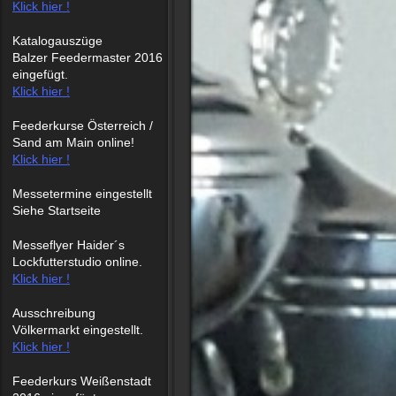
Klick hier !
Katalogauszüge
Balzer Feedermaster 2016
eingefügt.
Klick hier !
Feederkurse Österreich /
Sand am Main online!
Klick hier !
Messetermine eingestellt
Siehe Startseite
Messeflyer Haider´s
Lockfutterstudio online.
Klick hier !
Ausschreibung
Völkermarkt eingestellt.
Klick hier !
Feederkurs Weißenstadt