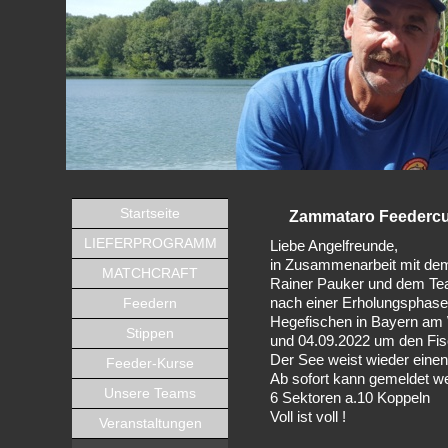
Startseite
Zammataro Feedercu
LIEFERPROGRAMM
Liebe Angelfreunde,
in Zusammenarbeit mit dem
MATCHCRAFT
Rainer Pauker und dem Te
Feedern
nach einer Erholungsphase
Hegefischen in Bayern am
Stippen
und 04.09.2022 um den Fis
Der See weist wieder einen
Feeder-Kurse
Ab sofort kann gemeldet w
Unsere Teams
6 Sektoren a.10 Koppeln
Voll ist voll !
Veranstaltungen