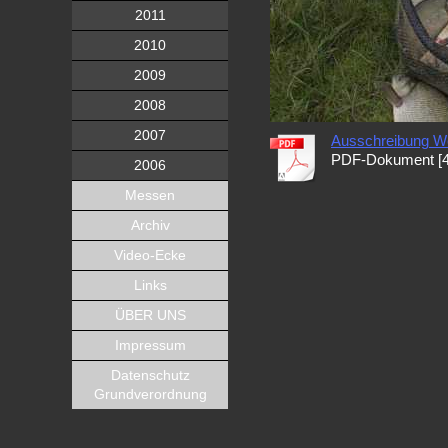
2011
2010
2009
2008
2007
Ausschreibung We
PDF-Dokument [4
2006
Messen
Archiv
Video-Ecke
Links
ÜBER UNS
Impressum
Datenschutz
Grundverordnung