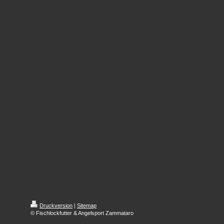
Druckversion
|
Sitemap
© Fischlockfutter & Angelsport Zammataro