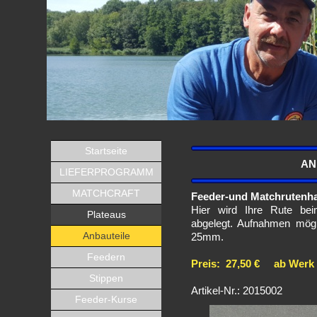
Startseite
AN
LIEFERPROGRAMM
MATCHCRAFT
Feeder-und Matchrutenha
Hier wird Ihre Rute be
Plateaus
abgelegt. Aufnahmen mög
Anbauteile
25mm.
Feedern
Preis: 27,50 € ab Werk
Stippen
Artikel-Nr.: 2015002
Feeder-Kurse