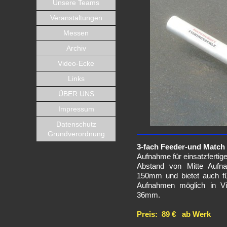
Unsere Teams
Veranstaltungen
Messen
Archiv
Video-Ecke
Links
ÜBER UNS
Impressum
Datenschutz
Grundverordnung
3-fach Feeder-und Match
Aufnahme für einsatzfertig
Abstand von Mitte Aufn
150mm und bietet auch fü
Aufnahmen möglich in V
36mm.
Preis: 89 € ab Werk